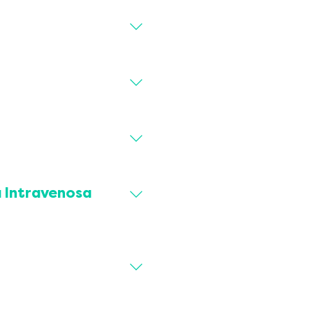
i, AMBU)
a Intravenosa