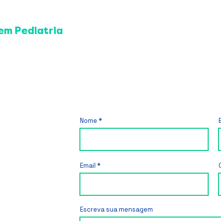
o, úlcera, ceratite)
ca
ímica, térmica e fotoqueratite por solda)
 anormal
em Pediatria
ato genital
 DIU
ntil
 de Bartholin
ntervenções ginecológicas
cações
gestante
nais de alerta na gestação
Nome
ergências obstétricas
ta nas complicações obstétricas
ntato
Email
Equipe
Escreva sua mensagem