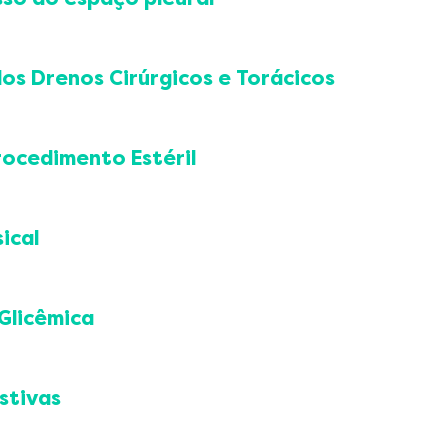
ão segura da punção lombar
cações
io
stica
dos Drenos Cirúrgicos e Torácicos
nagem pleural fechada em selo d'água
em
rocedimento Estéril
cção
s
rança
ica
ical
téreis
stéril
Glicêmica
a
eminina
cações
 hospitalar
stivas
ia
mia