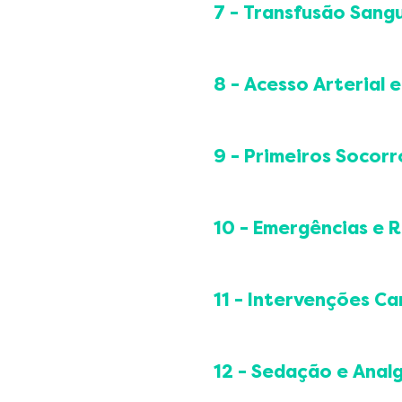
Alternativas em acesso
Ordem correta dos tub
7 - Transfusão San
Manutenção e preven
Coleta de hemocultur
Manejo de bomba de 
Prevenção de contami
Indicações clínicas 
Infusão de drogas vas
Identificação, rastrea
Tipos de hemocomponen
8 - Acesso Arterial 
Protocolo de conferê
Preparo e instalação 
Gasometria arterial
Monitorização durant
Cateterização arteria
9 - Primeiros Socorr
Reconhecimento e man
Técnica guiada por ul
Registro e rastreabil
Preparo do sistema d
Fundamentos do Atend
Prevenção de compli
Suporte Básico de Vida
10 - Emergências e R
Cuidados com fístula 
Obstrução de Vias Aér
Hemorragias e Contr
Reconhecimento prec
Trauma e Imobilização 
Liderança em RCP av
11 - Intervenções Ca
Queimaduras
Organização de equi
Convulsões e Alteraçã
Suporte Avançado de 
Pericardiocentese
Dor Torácica e Suspeit
Desfibrilação e cardio
Marcapasso transcut
12 - Sedação e Anal
Reconhecimento Prec
Manejo farmacológic
Marcapasso transveno
Crises Glicêmicas