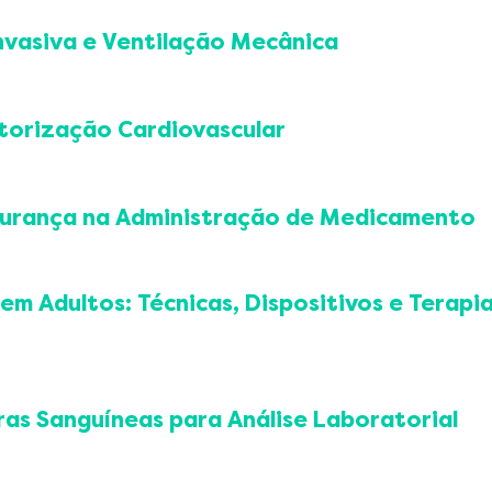
a
er nasal, máscara com reservatório, máscara de ventur
Invasiva e Ventilação Mecânica
 aéreas superiores
icos
ção não invasiva (CPAP e BIPAP)
 sob laringoscopia direta
âmetros básicos
itorização Cardiovascular
ugie, fio guia)
ção invasiva
tomia
 de ventilação mecânica
ca contínua
spiração
tória
egurança na Administração de Medicamento
lha ventilatória
direitas e posteriores)
terial
ntosa
em Adultos: Técnicas, Dispositivos e Terapi
e medicamentos
ias intramuscular, subcutânea e inalatória
elacionados à medicação
a via de acesso
ica
ras Sanguíneas para Análise Laboratorial
rassom (US)
oso central
osa periférica)