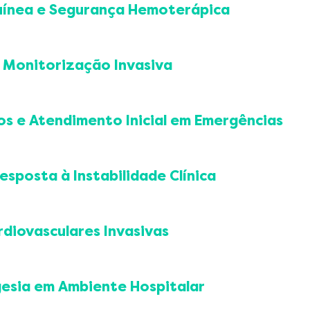
 difícil
os e prevenção de erro pré-analítico
guínea e Segurança Hemoterápica
ção de complicações
a
infusão
nação e recoleta
de hemocomponentes
oativas e sedação contínua em contexto hospitalar
bilidade e registro
tes (CH, PFC, plaquetas, crioprecipitado)
e Monitorização Invasiva
ncia e dupla checagem
da transfusão
e transfusão
l
os e Atendimento Inicial em Emergências
ejo de reações transfusionais
trassom
idade hemoterápica
e monitorização
imento Inicial
cações
 (BLS)
esposta à Instabilidade Clínica
arteriovenosa
eas
ole de Sangramento
oce de PCR
Inicial
ançada
rdiovasculares Invasivas
pe durante a PCR
o de Consciência
Vida
a de Infarto
versão elétrica sincronizada
âneo
gesia em Ambiente Hospitalar
oce de AVC
o em PCR
so temporário