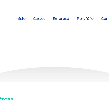
Início
Cursos
Empresa
Portfólio
Con
PROGRAMA DE CAPACITAÇÃO
EM MEDICINA
Estrutura Curricular com Foco em Competências Médica
Aéreas