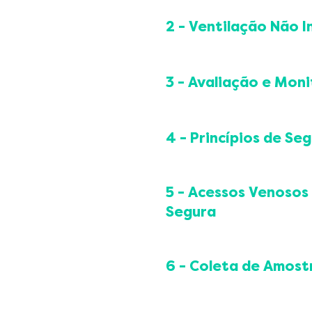
Avaliação da via aére
Oxigenoterapia (catet
2 - Ventilação Não 
Desobstrução das vias
Dispositivos supraglót
Indicações de ventila
Intubação orotraqueal
Ajustes iniciais e par
3 - Avaliação e Mon
Técnicas auxiliares (bo
Indicações de ventila
Aspiração e traqueos
Noções fundamentais
Monitorização cardía
Protocolo de broncoa
Monitorização ventila
ECG de 12 derivações
4 - Princípios de S
Reconhecimento de fa
Derivações adicionais (
Aferição da pressão ar
Segurança medicame
5 - Acessos Venosos 
Preparo e diluição d
Administração pelas v
Segura
Prevenção de erros r
Avaliação e escolha d
Punção venosa perifér
6 - Coleta de Amost
Punção guiada por ult
Punção de acesso ven
Coleta de sangue (ven