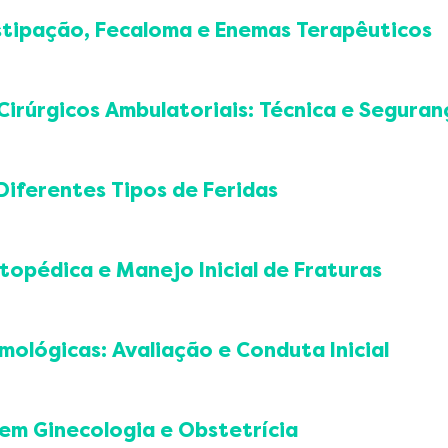
e diabético hospitalizado
stipação, Fecaloma e Enemas Terapêuticos
o de complicações
Cirúrgicos Ambulatoriais: Técnica e Seguran
cações
nte
Diferentes Tipos de Feridas
o cutâneo
neas (lipoma, cisto sebáceo, nevo)
topédica e Manejo Inicial de Fraturas
lar
ornos constritivos
xsudato
a do membro superior (tipoia) e inferior
mológicas: Avaliação e Conduta Inicial
a
versus gesso circular
cações
a inicial
superficial e intraocular)
em Ginecologia e Obstetrícia