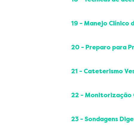
Indicação e realizaç
Prevenção de compli
Toracocentese de alív
Toracocentese diagnó
19 - Manejo Clínico 
Toracostomia com dre
Princípios da drenag
Dreno Penrose
20 - Preparo para P
Dreno fechado por su
Dreno torácico
Degermação das mão
Monitorização e segu
Paramentação cirúrg
21 - Cateterismo Ves
Colocação de luvas es
Assepsia e antissepsia
Indicações clínicas
Abertura de material e
Sondagem de alívio
22 - Monitorização 
Sondagem de demor
Técnica masculina e f
Hemoglicoteste
Prevenção de compli
Protocolos de insulina
23 - Sondagens Dige
Manejo da hipoglicem
Manejo da hiperglice