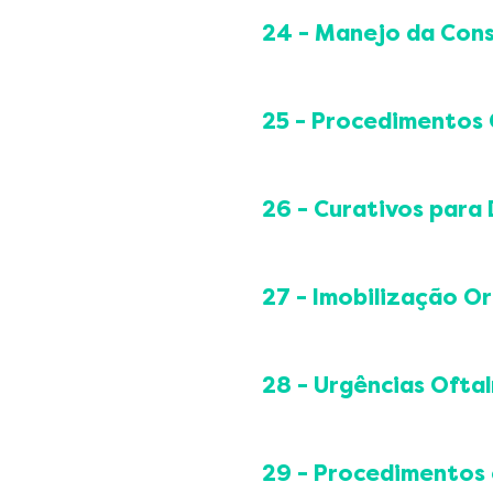
Indicações clínicas
Segurança do pacient
Sonda orogástrica
24 - Manejo da Con
Sonda nasogástrica
Sonda nasoenteral
Constipação
Segurança e prevençã
Fecaloma
25 - Procedimentos 
Enemas terapêuticos
Prevenção de compli
Curativo
Orientações ao pacie
26 - Curativos para 
Sinais de alerta
Drenagem de abscess
Feridas cirúrgicas
Excisão de lesões cutâ
Feridas traumáticas
27 - Imobilização Or
Cantoplastia
Feridas infectadas
Lavagem auricular
Lesão por pressão
Segurança neurovascu
Retirada de anéis e ad
Feridas com grande e
Imobilização provisóri
28 - Urgências Oftal
Técnica de hemostasi
Feridas com necrose
Imobilização com tala 
Sutura básica
Queimaduras
Prevenção de compli
Avaliação oftalmológic
Corpo estranho ocular (
29 - Procedimentos 