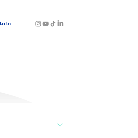
tato
s